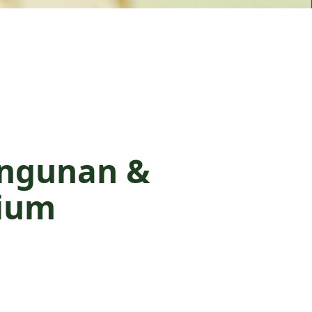
angunan &
mium