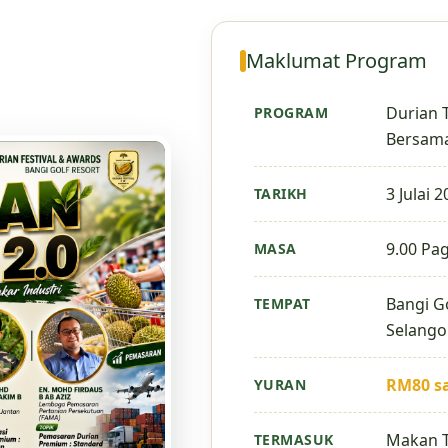
Maklumat Program
Durian 
PROGRAM
Bersama
3 Julai 
TARIKH
9.00 Pag
MASA
Bangi Go
TEMPAT
Selango
RM80 s
YURAN
Makan Te
TERMASUK