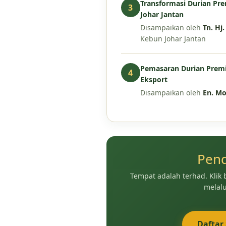
Transformasi Durian Pr
3
Johar Jantan
Disampaikan oleh
Tn. Hj
Kebun Johar Jantan
Pemasaran Durian Premi
4
Eksport
Disampaikan oleh
En. Mo
Pend
Tempat adalah terhad. Klik
melal
Daftar