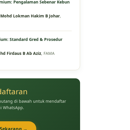
emium: Pengalaman Sebenar Kebun
. Mohd Lokman Hakim B Johar
,
um: Standard Gred & Prosedur
hd Firdaus B Ab Aziz
, FAMA
aftaran
 butang di bawah untuk mendaftar
ui WhatsApp.
 Sekarang →